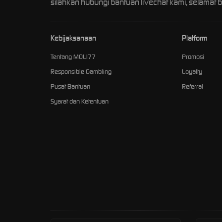
silahkan hubungi bantuan livechat kami, selamat
Kebijaksanaan
Platform
Tentang MOLI77
Promosi
Responsible Gambling
Loyalty
Pusat Bantuan
Referral
Syarat dan Ketentuan