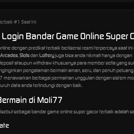
rbaik #1 Saat Ini
 Login Bandar Game Online Super Ga
ine dengan predikat terbaik berlisensi resmi terpercaya saat ini 
Arcades
,
Slots
dan
Lottery
juga bisa anda nikmati hanya dengan 1
deposit ataupun withdraw khususnya para member setia yang s
menginginkan pengalaman bermain aman, seru, dan penuh peluan
li77 menawarkan berbagai permainan unggulan dengan sistem mod
luruh data anda terlindungi dengan baik.
ermain di Moli77
ebut sebagai bandar game online super gacor terbaik adalah seb
ate