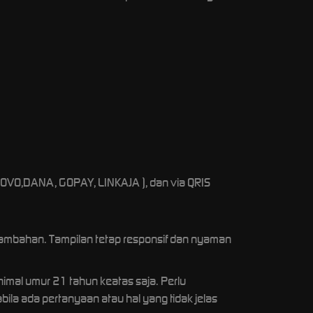
( OVO,DANA, GOPAY, LINKAJA ), dan via QRIS
i tambahan. Tampilan tetap responsif dan nyaman
mal umur 21 tahun keatas saja. Perlu
ila ada pertanyaan atau hal yang tidak jelas