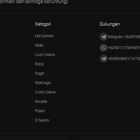
 bermain dan semoga beruntung!
Kategori
Dukungan
Hot Games
Telegram +6287
Slots
+628213758485
Live Casino
+628596611127
Race
Togel
Olahraga
Crash Game
Arcade
Poker
E-Sports