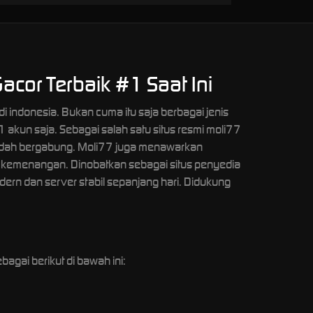
cor Terbaik #1 Saat Ini
di indonesia. Bukan cuma itu saja berbagai jenis
 akun saja. Sebagai salah satu situs resmi moli77
udah bergabung. Moli77 juga menawarkan
g kemenangan. Dinobatkan sebagai situs penyedia
ern dan server stabil sepanjang hari. Didukung
agai berikut di bawah ini: