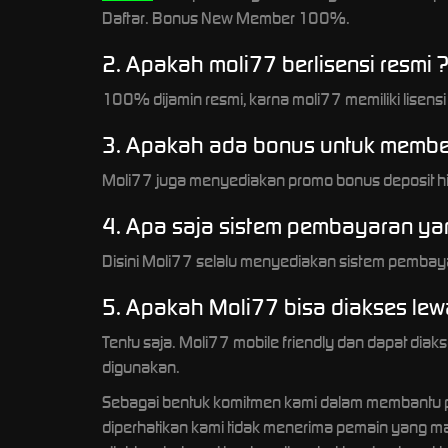
Daftar. Bonus New Member 100%.
2. Apakah moli77 berlisensi resmi 
100% dijamin resmi, karna moli77 memiliki lisensi
3. Apakah ada bonus untuk membe
Moli77 juga menyediakan promo bonus deposit 
4. Apa saja sistem pembayaran yan
Disini Moli77 selalu menyediakan sistem pembayar
5. Apakah Moli77 bisa diakses lew
Tentu saja. Moli77 mobile friendly dan dapat dia
digunakan.
Sebagai bentuk komitmen kami dalam membantu pe
diperhatikan kami tidak menerima pemain yang mas