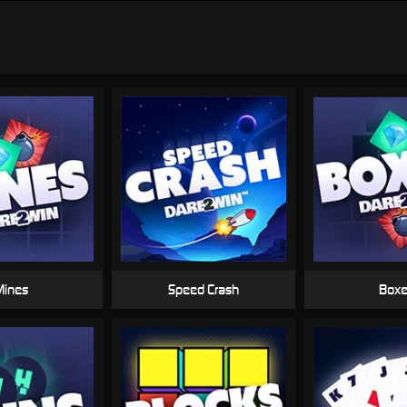
Mines
Speed Crash
Boxe