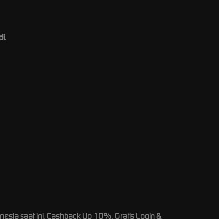
di
.
esia saat ini. Cashback Up 10%. Gratis Login &