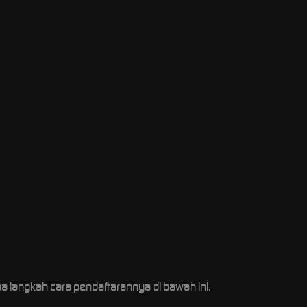
pa langkah cara pendaftarannya di bawah ini.