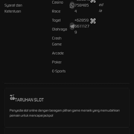
Casino
Syarat dan
758485
Ketentuan
Race
4
Togel
+62859
6611127
Olahraga
9
Crash
Game
Arcade
Poker
E-Sports
TARUHAN SLOT
Penyedia slot online dengan beragam pilihan game menarik yang memudahkan
pemain untuk mencapai jackpot