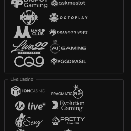
Live Casino