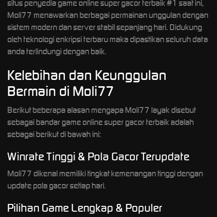
situs penyedia game online super gacor terbaik #1 saat ini,
Moli77 menawarkan berbagai permainan unggulan dengan
sistem modern dan server stabil sepanjang hari. Didukung
oleh teknologi enkripsi terbaru maka dipastikan seluruh data
anda terlindungi dengan baik.
Kelebihan dan Keunggulan
Bermain di Moli77
Berikut beberapa alasan mengapa Moli77 layak disebut
sebagai bandar game online super gacor terbaik adalah
sebagai berikut di bawah ini:
Winrate Tinggi & Pola Gacor Terupdate
Moli77 dikenal memiliki tingkat kemenangan tinggi dengan
update pola gacor setiap hari.
Pilihan Game Lengkap & Populer