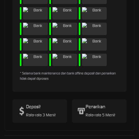
* Selama bank maintenance dan bank offline deposit dan penarikan
tidak dapat diproses
Deposit
Penarikan
Rata-rata 3 Menit
Rata-rata 5 Menit