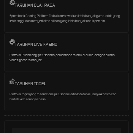
TARUHAN OLAHRAGA
Sportsbook Gaming Platform Terbaik menawarkan lebih banyak game, odds yang
lebih tinggi, dan menyediakan pilihan yang lebih banyak untuk pemain.
TARUHAN LIVE KASINO
Platform Pilihan bagi perusahaan-perusahaan terbaik di dunia, dengan pilihan
variasi game terbanyak
TARUHAN TOGEL
Platform togel yang menarik dari perusahan terbaik di dunia yang menawarkan
hadiah kemenangan besar