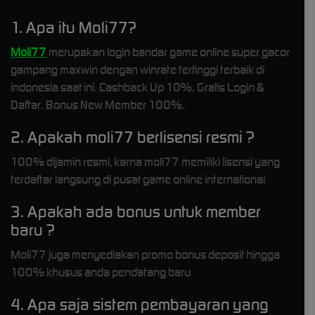
1. Apa itu Moli77?
Moli77
merupakan login bandar game online super gacor
gampang maxwin dengan winrate tertinggi terbaik di
indonesia saat ini. Cashback Up 10%. Gratis Login &
Daftar. Bonus New Member 100%.
2. Apakah moli77 berlisensi resmi ?
100% dijamin resmi, karna moli77 memiliki lisensi yang
terdaftar langsung di pusat game online international
3. Apakah ada bonus untuk member
baru ?
Moli77 juga menyediakan promo bonus deposit hingga
100% khusus anda pendatang baru
4. Apa saja sistem pembayaran yang