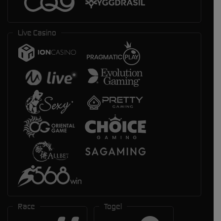
Live Casino
Race
Togel