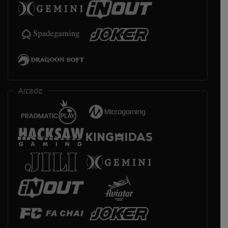
Arcade