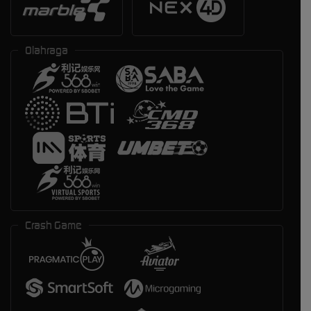
Olahraga
Crash Game