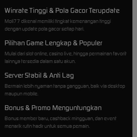
Winrate Tinggi & Pola Gacor Terupdate
Moli77 dikenal memiliki tingkat kemenangan tinggi
dengan update pola gacor setiap hari.
Pilihan Game Lengkap & Populer
Mulai dari slot online, casino live, hingga permainan favorit
lainnya tersedia dalam satu akun.
Server Stabil & Anti Lag
Bermain lebih nyaman tanpa gangguan, baik via desktop
maupun mobile.
Bonus & Promo Menguntungkan
Bonus member baru, cashback mingguan, dan event
menarik rutin hadir untuk semua pemain.