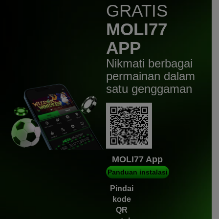
GRATIS
Mahjong Wins 2
MOLI77
APP
Nikmati berbagai
permainan dalam
satu genggaman
MOLI77 App
Panduan instalasi
Pindai
kode
QR