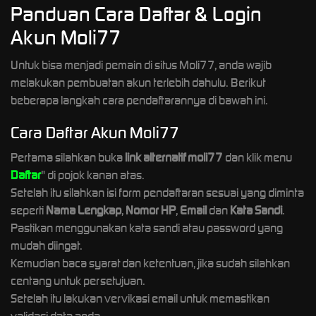
Panduan Cara Daftar & Login
Akun Moli77
Untuk bisa menjadi pemain di situs Moli77, anda wajib
melakukan pembuatan akun terlebih dahulu. Berikut
beberapa langkah cara pendaftarannya di bawah ini.
Cara Daftar Akun Moli77
Pertama silahkan buka
link alternatif moli77
dan klik menu
Daftar
" di pojok kanan atas.
Setelah itu silahkan isi form pendaftaran sesuai yang diminta
seperti
Nama Lengkap
,
Nomor HP
,
Email
dan
Kata Sandi
.
Pastikan menggunakan kata sandi atau password yang
mudah diingat.
Kemudian baca syarat dan ketentuan, jika sudah silahkan
centang untuk persetujuan.
Setelah itu lakukan vervikasi email untuk memastikan
validasi data anda.