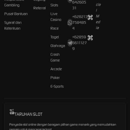
642605
Gambling
Slots
Referral
31
Pusat Bantuan
Live
+628213
Casino
Syarat dan
758485
Ketentuan
Race
4
Togel
+62859
6611127
Olahraga
9
Crash
Game
Arcade
Poker
E-Sports
TARUHAN SLOT
Penyedia slot online dengan beragam pilihan game menarik yang memudahkan
pemain untuk mencapai jackpot