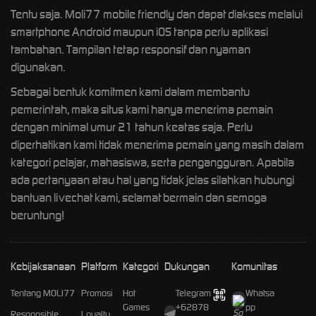
Tentu saja. Moli77 mobile friendly dan dapat diakses melalui
smartphone Android maupun iOS tanpa perlu aplikasi
tambahan. Tampilan tetap responsif dan nyaman
digunakan.
Sebagai bentuk komitmen kami dalam membantu
pemerintah, maka situs kami hanya menerima pemain
dengan minimal umur 21 tahun keatas saja. Perlu
diperhatikan kami tidak menerima pemain yang masih dalam
kategori pelajar, mahasiswa, serta pengangguran. Apabila
ada pertanyaan atau hal yang tidak jelas silahkan hubungi
bantuan livechat kami, selamat bermain dan semoga
beruntung!
Kebijaksanaan
Platform
Kategori
Dukungan
Komunitas
Tentang MOLI77
Promosi
Hot
Telegram
Whatsa
Games
+62878
pp
Responsible
Loyalty