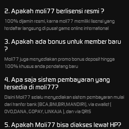
2. Apakah moli77 berlisensi resmi ?
100% dijamin resmi, karna moli77 memiliki lisensi yang
terdaftar langsung di pusat game online international
3. Apakah ada bonus untuk member baru
?
Moli77 juga menyediakan promo bonus deposit hingga
100% khusus anda pendatang baru
4. Apa saja sistem pembayaran yang
tersedia di moli77?
Disini Moli77 selalu menyediakan sistem pembayaran mulai
dari tranfer bank (BCA,BNI,BRI,MANDIRI), via ewallet (
OVO,DANA, GOPAY, LINKAJA ), dan via QRIS
5. Apakah Moli77 bisa diakses lewat HP?