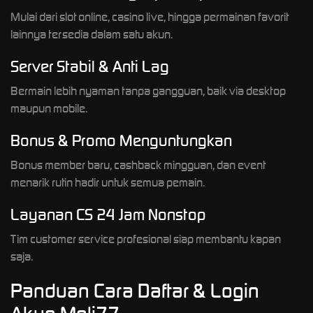
Mulai dari slot online, casino live, hingga permainan favorit
lainnya tersedia dalam satu akun.
Server Stabil & Anti Lag
Bermain lebih nyaman tanpa gangguan, baik via desktop
maupun mobile.
Bonus & Promo Menguntungkan
Bonus member baru, cashback mingguan, dan event
menarik rutin hadir untuk semua pemain.
Layanan CS 24 Jam Nonstop
Tim customer service profesional siap membantu kapan
saja.
Panduan Cara Daftar & Login