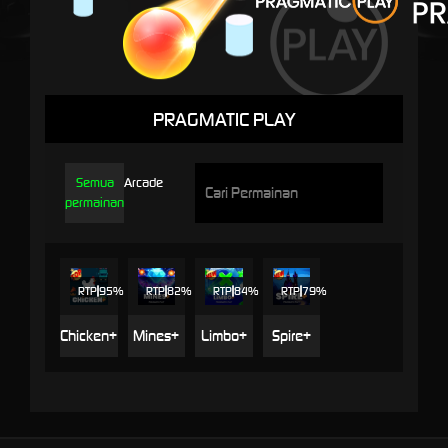
PRAGMATIC PLAY
Semua
Arcade
permainan
RTP
95%
RTP
82%
RTP
84%
RTP
79%
Chicken+
Mines+
Limbo+
Spire+