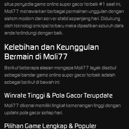
situs penyedia game online super gacor terbaik #1 saat ini,
Moli77 menawarkan berbagai permainan unggulan dengan
sistem modern dan server stabil sepanjang hari. Didukung
oleh teknologi enkripsi terbaru maka dipastikan seluruh data
anda terlindungi dengan baik.
Kelebihan dan Keunggulan
Bermain di Moli77
Berikut beberapa alasan mengapa Moli77 layak disebut
sebagai bandar game online super gacor terbaik adalah
sebagai berikut di bawah ini:
Winrate Tinggi & Pola Gacor Terupdate
Moli77 dikenal memiliki tingkat kemenangan tinggi dengan
update pola gacor setiap hari.
Pilihan Game Lengkap & Populer