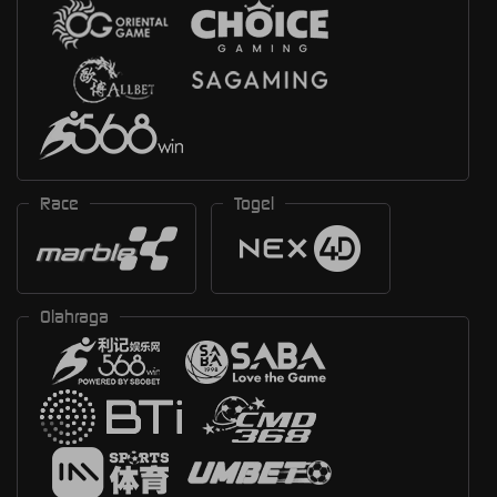
Race
Togel
Olahraga